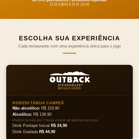
ESCOLHA SUA EXPERIÊNCIA
Cada restaurante com uma experiência única para o jogo
BOULEVARD
RODIZIO TÁBUA CAMPEÃ
Não alcoólico:
R$ 119,90
Alcoólico:
R$ 139,90
Rodízio servido por 3 horas a partir da abertura da mesa
Drink Pontapé Inicial
R$ 24,90
Drink Goelada
R$ 44,90